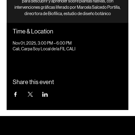
para descubrir y aprender sobre plantas nativas, con
intervenciones gráficas liferado por Marcela Salcedo Portilla,
direcrtora de Biofílica, estudio de diseño botánico
Time & Location
Nov 01, 2025, 3:00 PM – 6:00 PM
Cali, Carpa Soy Local de la FIL CALI
Share this event
Instagram
Nuevos proyectos
Ternar
Behance
LinkedIn
+57 3207756302
hola@casaternario.com