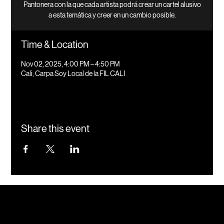
Pantonera con la que cada artista podrá crear un cartel alusivo
a esta temática y creer en un cambio posible.
Time & Location
Nov 02, 2025, 4:00 PM – 4:50 PM
Cali, Carpa Soy Local de la FIL CALI
Share this event
Instagram
Nuevos proyectos
Ternar
Behance
LinkedIn
+57 3207756302
hola@casaternario.com