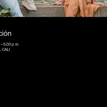
ción
 – 5:00 p. m.
IL CALI