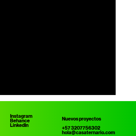
Instagram
Nuevos proyectos
Behance
LinkedIn
+57 3207756302
hola@casaternario.com