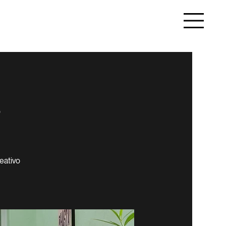
a
reativo