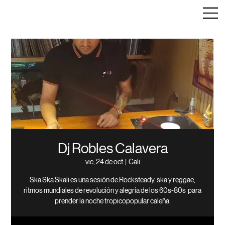
Dj Robles Calavera
vie, 24 de oct
  |  
Cali
Ska Ska Skali es una sesión de Rocksteady, ska y reggae,
ritmos mundiales de revolución y alegría de los 60s-80s para
prender la noche tropicopopular caleña.