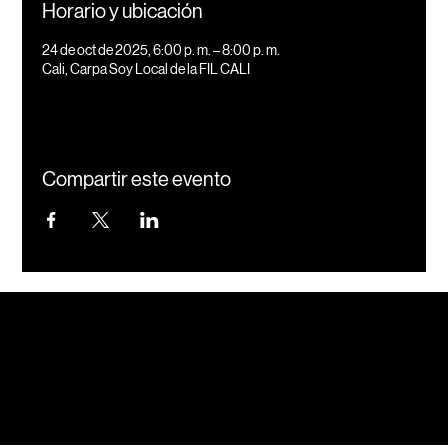
Horario y ubicación
24 de oct de 2025, 6:00 p. m. – 8:00 p. m.
Cali, Carpa Soy Local de la FIL CALI
Compartir este evento
Instagram
Nuevos proyectos
Ternar
Behance
LinkedIn
+57 3207756302
hola@casaternario.com
io
®
Cali, Colombia