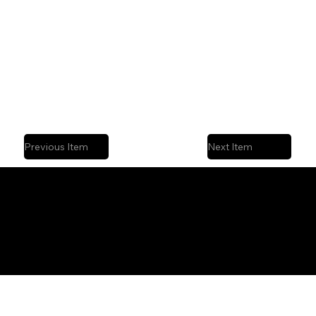
Previous Item
Next Item
Instagram
Nuevos proyectos
Ternar
Behance
LinkedIn
+57 3207756302
hola@casaternario.com
io
®
Cali, Colombia