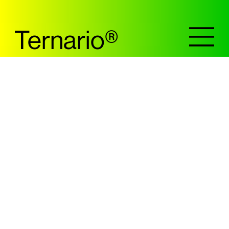
Ternario
®
Comisión Fílmica
de Cali
8